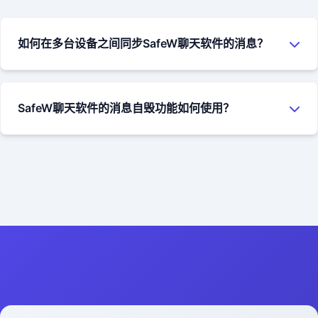
片、视频、音频、压缩包等。对于私有化部署的企业用户，文
件大小没有限制；对于公共服务用户，目前支持最大10GB的单
如何在多台设备之间同步SafeW聊天软件的消息？
个文件传输。
SafeW聊天软件支持多端消息同步功能。只需在不同设备上使
用相同的账号登录，聊天消息会自动同步到所有设备上。对于
SafeW聊天软件的消息自毁功能如何使用？
私有化部署的用户，可以通过配置服务器参数来控制同步的策
略和保留时间。
在SafeW聊天软件中发送消息时，您可以点击消息输入框旁边
的计时器图标，选择消息的自毁时间（从5秒到7天不等）。当
接收方阅读消息后，计时器开始倒计时，倒计时结束后，消息
会自动从双方的设备上删除，无法恢复。