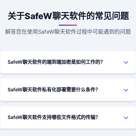
关于SafeW聊天软件的常见问题
解答您在使用SafeW聊天软件过程中可能遇到的问题
SafeW聊天软件的端到端加密是如何工作的？
SafeW聊天软件使用MTProto协议实现端到端加密。当您发送
聊天消息时，消息在您的设备上被加密，然后以加密形式发送
SafeW聊天软件私有化部署需要什么条件？
到服务器，再由服务器转发给接收方。只有接收方的设备能够
解密并读取消息内容，即使是SafeW服务器也无法访问消息的
SafeW聊天软件的私有化部署需要企业拥有自己的服务器资
明文内容。
源，支持Linux、Windows等主流操作系统。我们的技术团队会
SafeW聊天软件支持哪些文件格式的传输？
提供详细的部署文档和技术支持，帮助企业快速完成聊天软件
的部署和配置。具体要求可以咨询我们的销售团队获取详细信
SafeW聊天软件支持几乎所有常见的文件格式，包括文档、图
息。