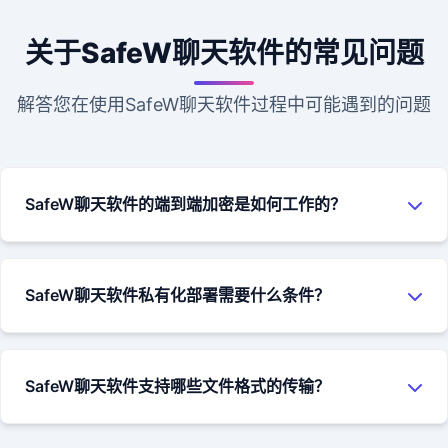
关于SafeW聊天软件的常见问题
解答您在使用SafeW聊天软件过程中可能遇到的问题
SafeW聊天软件的端到端加密是如何工作的？
SafeW聊天软件使用MTProto协议实现端到端加密。当您发送
聊天消息时，消息在您的设备上被加密，然后以加密形式发送
SafeW聊天软件私有化部署需要什么条件？
到服务器，再由服务器转发给接收方。只有接收方的设备能够
解密并读取消息内容，即使是SafeW服务器也无法访问消息的
SafeW聊天软件的私有化部署需要企业拥有自己的服务器资
明文内容。
源，支持Linux、Windows等主流操作系统。我们的技术团队会
SafeW聊天软件支持哪些文件格式的传输？
提供详细的部署文档和技术支持，帮助企业快速完成聊天软件
的部署和配置。具体要求可以咨询我们的销售团队获取详细信
SafeW聊天软件支持几乎所有常见的文件格式，包括文档、图
息。