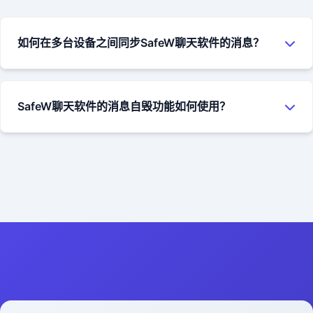
片、视频、音频、压缩包等。对于私有化部署的企业用户，文
件大小没有限制；对于公共服务用户，目前支持最大10GB的单
如何在多台设备之间同步SafeW聊天软件的消息？
个文件传输。
SafeW聊天软件支持多端消息同步功能。只需在不同设备上使
用相同的账号登录，聊天消息会自动同步到所有设备上。对于
SafeW聊天软件的消息自毁功能如何使用？
私有化部署的用户，可以通过配置服务器参数来控制同步的策
略和保留时间。
在SafeW聊天软件中发送消息时，您可以点击消息输入框旁边
的计时器图标，选择消息的自毁时间（从5秒到7天不等）。当
接收方阅读消息后，计时器开始倒计时，倒计时结束后，消息
会自动从双方的设备上删除，无法恢复。